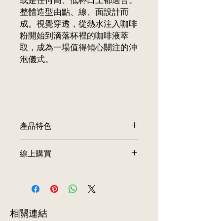
或是任何高、低杯口上都適合。
整體造型由點、線、面設計而
成。視覺穿透，從熱水注入咖啡
粉開始到滴落杯裡的咖啡液萃
取，成為一場值得傾心關注的沖
泡儀式。
產品特色
• 榮獲金點設計獎，創新無底座濾杯設
線上購買
計
• 純手工精製，表面鍍鈦處理，耐磨、
前往訂購
抗侵蝕
• 縷空架構，香氣釋放自如不堵塞
• 視覺穿透，流速穩定，萃取均勻
• 輕巧好攜帶，可置放於任何杯、壺之
​相關連結
上