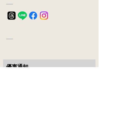
• 可搭配任何尺寸之錐形濾紙，完全服
貼
• SGS 檢驗合格，安全堅固耐用。
​優惠通知
提交