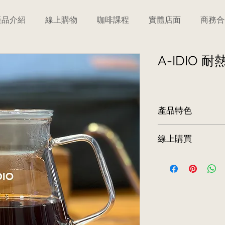
產品介紹
線上購物
咖啡課程
實體店面
商務合
A-IDIO 耐
產品特色
 簡約設計，容量刻
線上購買
 採用硼矽酸玻璃材
 壺蓋矽膠可耐熱，
前往訂購
 玻璃手把一體成形
 咖啡、茶葉、花草
 壺蓋與壺身皆可適