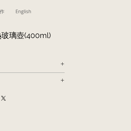
作
English
熱玻璃壺(400ml)
度，一目了然。
質，可耐高溫、耐酸鹼
可當作濾杯承接盤。
，好握好拿
茶皆適用
用於微波爐