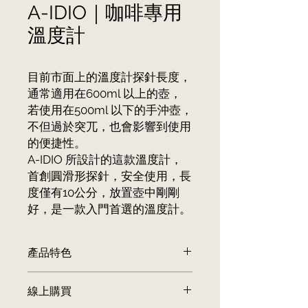
A-IDIO｜咖啡專用
溫度計
目前市面上的溫度計探針長度，
通常適用在600ml 以上的壺，
若使用在500ml 以下的手沖壺，
不但過於突兀，也會影響到使用
的便捷性。
A-IDIO 所設計的這款溫度計，
首創圓滑形探針，安全使用，長
度僅有10公分，放置壺中剛剛
好，是一款入門首選的溫度計。
產品特色
 首創圓滑型探針，使用上更為安全
線上購買
 獨家10cm 探針，小手沖壺及淺底杯
壺也能方便使用。