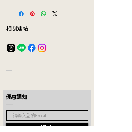
前往訂購
 鏡面小巧不佔空間，凸透玻璃鏡片可
放大刻度易辨識。
 食品級304不鏽鋼材質，可直接接觸
食材。
​相關連結
 防水等級IP65，可直接清洗。免用電
池，安全準確。
 附有調整式杯夾，適用各種手沖壺，
奶泡杯。
​優惠通知
提交