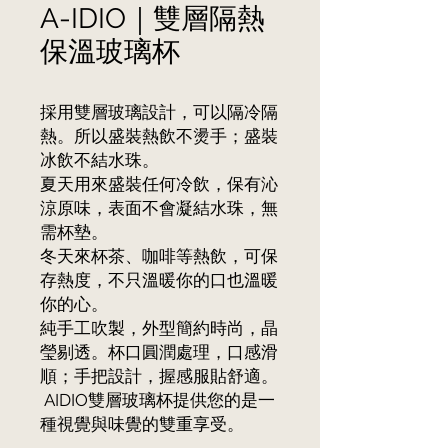
A-IDIO｜雙層隔熱
保溫玻璃杯
採用雙層玻璃設計，可以隔冷隔
熱。所以盛裝熱飲不燙手；盛裝
冰飲不結水珠。
夏天用來盛裝任何冷飲，保有沁
涼原味，表面不會凝結水珠，無
需杯墊。
冬天來杯茶、咖啡等熱飲，可保
存熱度，不只溫暖你的口也溫暖
你的心。
純手工吹製，外型簡約時尚，晶
瑩剔透。杯口圓潤處理，口感滑
順；手把設計，握感服貼舒適。
AIDIO雙層玻璃杯提供您的是一
種視覺與味覺的雙重享受。