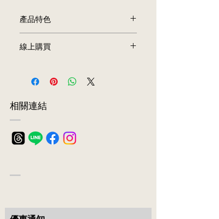
產品特色
。有刻度的杯子，方便調製飲品
線上購買
。雙層隔熱設計，具有保溫保冰之效果
。純手工打造，晶透質感，簡約時尚
前往訂購
。裝熱飲不燙手，盛裝冰飲不結水珠
。杯口圓潤處理，口感滑順
。握感服貼舒適，玻璃手把一體成形
。硼矽酸玻璃，高硬度，耐高溫，耐溫
​相關連結
差，耐酸鹼